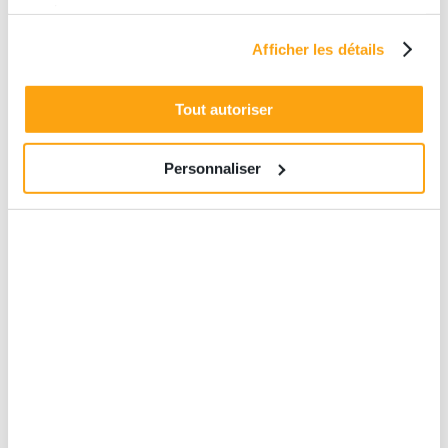
services.
Escape game proche
du 2ème
Afficher les détails
arrondissement de
Paris
Tout autoriser
À la recherche d’une aventure
Personnaliser
immersive au cœur du 2ᵉ
arrondissement de Paris ? Ne
cherchez plus ! A deux pas des grands
boulevards, The Edge vous ouvre ses
portes et ses aventures mystérieuses,
dans un cadre convivial et futuriste !...