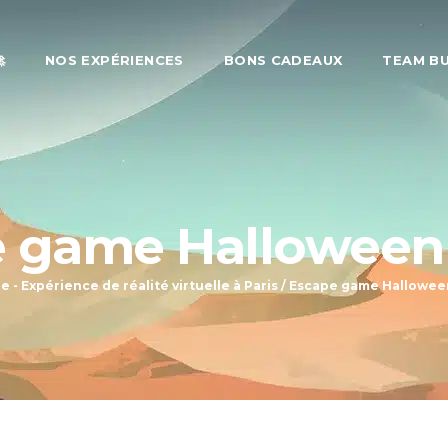

NOS EXPÉRIENCES
BONS CADEAUX
TEAM BU
 game Halloween 
 - Expérience de réalité virtuelle à Paris
/
Escape game Halloween