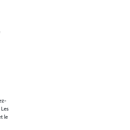
é
ez-
 Les
t le