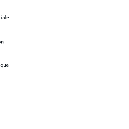
iale
on
 que