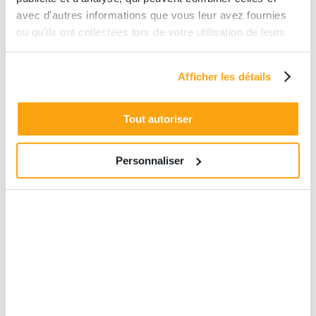
gourmands, avec des options vegan
avec d'autres informations que vous leur avez fournies
et sans gluten.
ou qu'ils ont collectées lors de votre utilisation de leurs
services.
Pour une pause plus luxueuse, direction
Afficher les détails
les palaces parisiens : le
Ritz
pour un
tea time raffiné ou
l’Hôtel Le Colbert
,
Tout autoriser
pour se délecter des créations de la
célèbre pâtissière championne du
Personnaliser
monde, Nina Métayer.
Et pour les amateurs d’originalité,
Chez Loulou
, près de Notre-Dame,
propose un brunch / goûter inspiré de
la
cuisine australienne
: eggs toast,
avocado toast, cheesecake, jus bio et
café de spécialité.