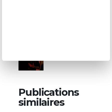
nombreux escape games proposent
d’ailleurs des scénarios adaptés aux
plus jeunes. Chez The Edge, les salles
Ganymède
et
Titan
sont accessibles
aux enfants à partir de 10 ans.
À propos de l'auteur
Arnaud
Publications
similaires