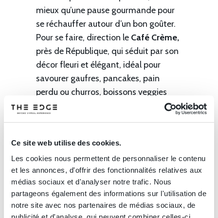
mieux qu’une pause gourmande pour
se réchauffer autour d’un bon goûter.
Pour se faire, direction le
Café Crème,
près de République, qui séduit par son
décor fleuri et élégant, idéal pour
savourer gaufres, pancakes, pain
perdu ou churros, boissons veggies
dans une ambiance douce et
apaisante.
Ce site web utilise des cookies.
Sur la butte Montmartre,
La Bossue
,
salon de thé plein de charme,
à
Les cookies nous permettent de personnaliser le contenu
et les annonces, d'offrir des fonctionnalités relatives aux
l’ambiance « comme chez mamie »,
médias sociaux et d'analyser notre trafic. Nous
vous met l’eau à la bouche avec son
partageons également des informations sur l'utilisation de
brunch et ses pâtisseries
notre site avec nos partenaires de médias sociaux, de
entièrement faits maison
et bien
publicité et d'analyse, qui peuvent combiner celles-ci